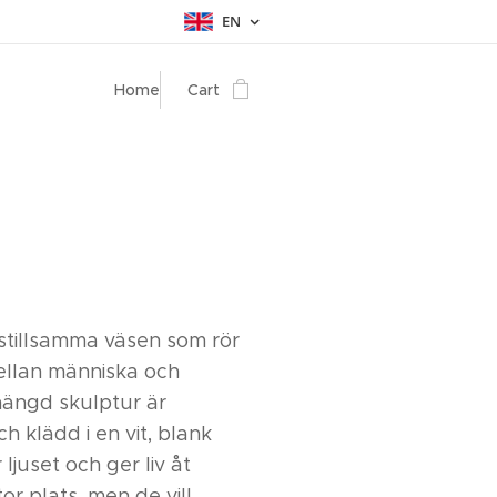
EN
Home
Cart
stillsamma väsen som rör
ellan människa och
hängd skulptur är
 klädd i en vit, blank
ljuset och ger liv åt
tor plats, men de vill