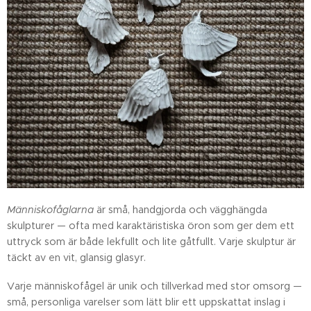
Människofåglarna
är små, handgjorda och vägghängda
skulpturer — ofta med karaktäristiska öron som ger dem ett
uttryck som är både lekfullt och lite gåtfullt. Varje skulptur är
täckt av en vit, glansig glasyr.
Varje människofågel är unik och tillverkad med stor omsorg —
små, personliga varelser som lätt blir ett uppskattat inslag i