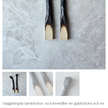
Vägghängda tändstickor. no.II innehåller en gubbsticka och en