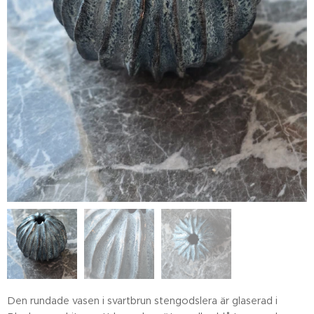
Den rundade vasen i svartbrun stengodslera är glaserad i