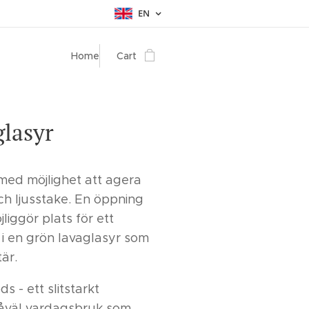
EN
Home
Cart
glasyr
 med möjlighet att agera
h ljusstake. En öppning
jliggör plats för ett
 i en grön lavaglasyr som
är.
ds - ett slitstarkt
såväl vardagsbruk som