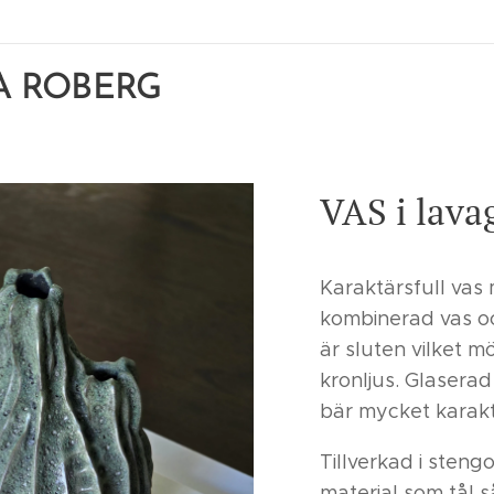
A ROBERG
VAS i lava
Karaktärsfull vas
kombinerad vas oc
är sluten vilket mö
kronljus. Glaserad
bär mycket karakt
Tillverkad i stengo
material som tål 