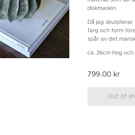
diskmaskin.
Då jag skulpterar 
färg och form för
spår av det mänsk
ca. 26cm hög och
799.00
kr
Out of s