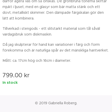
därför agera vas om så önskas. De grönbruna tonerna skiftar
mjukt i ljuset, med en glasyr som bär matta stänk och ett
dovt, metalliskt skimmer. Den dämpade färgskalan gör den
lätt att kombinera.
Tillverkad i stengods - ett slitstarkt material som tål såväl
vardagsbruk som diskmaskin.
Då jag skulpterar för hand kan variationer i färg och form
förekomma och är naturliga spår av det mänskliga hantverket.
Mått: ca. 17cm hög och 16cm i diameter.
799.00
kr
In stock
© 2019 Gabriella Roberg.