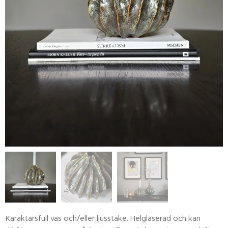
Karaktärsfull vas och/eller ljusstake. Helglaserad och kan