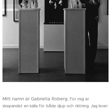
Mitt namn är Gabriella Roberg.
För mig är
skapandet en källa för både djup och riktning.
Jag lever