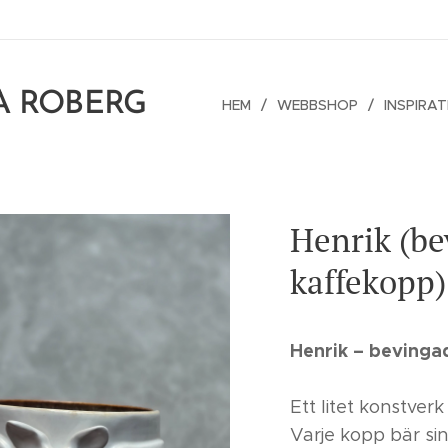
A ROBERG
HEM
WEBBSHOP
INSPIRAT
Henrik (b
kaffekopp)
Henrik – bevinga
Ett litet konstverk
Varje kopp bär si