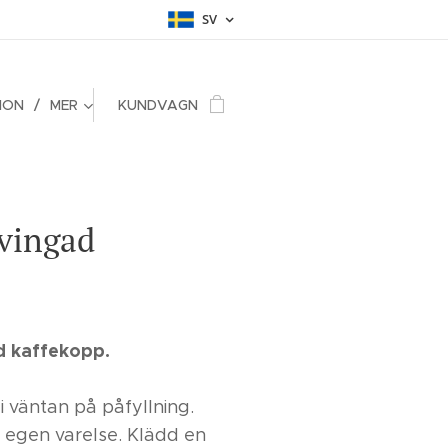
SV
ION
MER
KUNDVAGN
evingad
d kaffekopp.
 i väntan på påfyllning.
n egen varelse. Klädd en