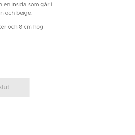
h en insida som går i
ön och beige.
ter och 8 cm hög.
 slut