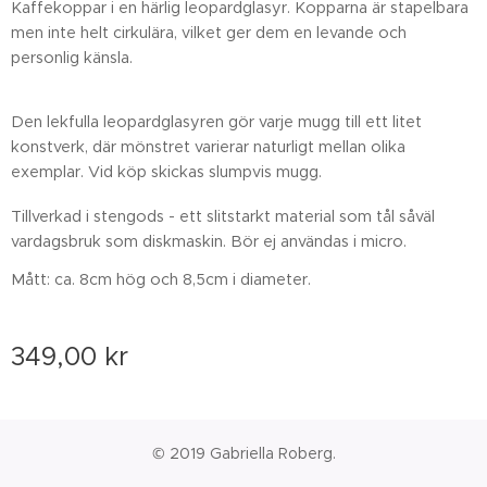
Kaffekoppar i en härlig leopardglasyr. Kopparna är stapelbara
men inte helt cirkulära, vilket ger dem en levande och
personlig känsla.
Den lekfulla leopardglasyren gör varje mugg till ett litet
konstverk, där mönstret varierar naturligt mellan olika
exemplar. Vid köp skickas slumpvis mugg.
Tillverkad i stengods - ett slitstarkt material som tål såväl
vardagsbruk som diskmaskin. Bör ej användas i micro.
Mått: ca. 8cm hög och 8,5cm i diameter.
349,00
kr
© 2019 Gabriella Roberg.