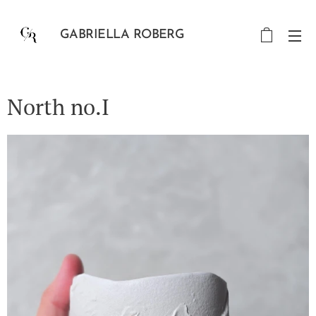
GABRIELLA ROBERG
North no.I