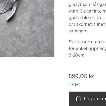
glasyr som fångar 
ytan. De tar inte s
gärna bli sedda –
om skörhet, frihe
samman.
Skulpturerna har
för enkel upphäng
8-20cm.
899,00
kr
I lager
Lägg i k