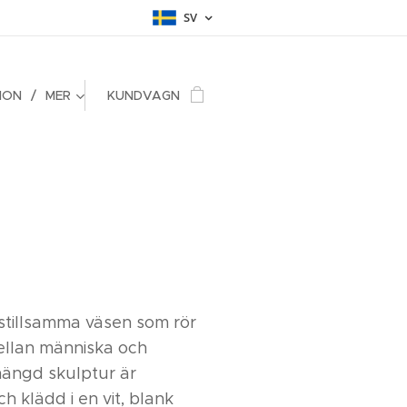
SV
ION
MER
KUNDVAGN
stillsamma väsen som rör
ellan människa och
hängd skulptur är
 klädd i en vit, blank