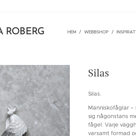
A ROBERG
HEM
WEBBSHOP
INSPIRAT
Silas
Silas.
Människofåglar – 
sig någonstans m
fågel. Varje vägg
varsamt formad och